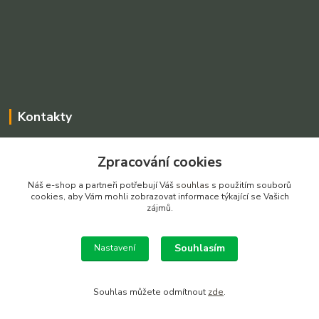
Kontakty
Charvátová Iveta
Zpracování cookies
+420 775025765
Po-Pá, 8-16 hod SO dle dohody
Náš e-shop a partneři potřebují Váš
souhlas
s použitím souborů
cookies, aby Vám mohli zobrazovat informace týkající se Vašich
prodejnarezivadecin@seznam.cz
zájmů.
Souhlasím
Nastavení
Souhlas můžete odmítnout
zde
.
Vytvořeno na
Eshop-rychle.cz