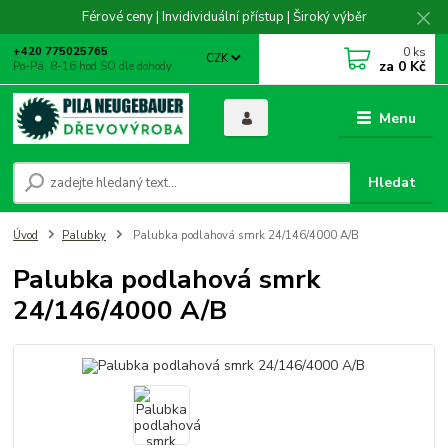
Férové ceny | Invidividuální přístup | Široký výběr
0
ks
+420 775025765
CZK
za
0 Kč
Po-Pá, 8-16 hod SO dle dohody
Menu
Hledat
Úvod
Palubky
Palubka podlahová smrk 24/146/4000 A/B
Palubka podlahová smrk
24/146/4000 A/B