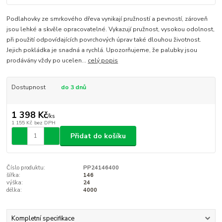
Podlahovky ze smrkového dřeva vynikají pružností a pevností, zároveň
jsou lehké a skvěle opracovatelné. Vykazují pružnost, vysokou odolnost,
při použití odpovídajících povrchových úprav také dlouhou životnost.
Jejich pokládka je snadná a rychlá. Upozorňujeme, že palubky jsou
prodávány vždy po ucelen...
celý popis
Dostupnost
do 3 dnů
1 398 Kč
/
ks
1 155 Kč
bez DPH
Přidat do košíku
Číslo produktu:
PP24146400
šířka:
146
výška:
24
délka:
4000
Kompletní specifikace