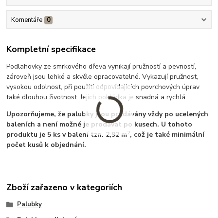
Komentáře
0
Kompletní specifikace
Podlahovky ze smrkového dřeva vynikají pružností a pevností,
zároveň jsou lehké a skvěle opracovatelné. Vykazují pružnost,
vysokou odolnost, při použití odpovídajících povrchových úprav
také dlouhou životnost. Jejich pokládka je snadná a rychlá.
Upozorňujeme, že palubky jsou prodávány vždy po ucelených
baleních a není možné je prodávat po kusech.
U tohoto
2
produktu je 5 ks v balení tzn. 2,92 m
, což je také minimální
počet kusů k objednání.
Zboží zařazeno v kategoriích
Palubky