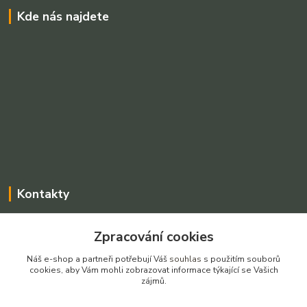
Kde nás najdete
Kontakty
Charvátová Iveta
Zpracování cookies
+420 775025765
Po-Pá, 8-16 hod SO dle dohody
Náš e-shop a partneři potřebují Váš
souhlas
s použitím souborů
cookies, aby Vám mohli zobrazovat informace týkající se Vašich
prodejnarezivadecin@seznam.cz
zájmů.