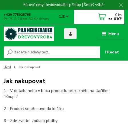
Férové ceny | Invidividuální přístup | Široký výběr
0
ks
+420 775025765
CZK
za
0 Kč
Po-Pá, 8-16 hod SO dle dohody
Menu
Hledat
Úvod
Jak nakupovat
Jak nakupovat
1 - V detailu nebo v boxu produktu proklikněte na tlačítko
"Koupit"
2 - Produkt se přesune do košíku.
3 - Zde zvolte způsob platby.