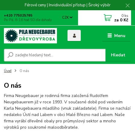
Férové ceny | Invidividuální přístup | Široký výběr
0
ks
+420 775025765
CZK
za
0 Kč
Po-Pá, 8-16 hod SO dle dohody
Menu
Hledat
Úvod
O nás
O nás
Firma Neugebauer je rodinná firma založená Rudolfem
Neugebauerem již v roce 1993. V současné době pod vedením
Karla Neugebauera mladšího (vnuk zakladatele). Firma se nachází
nedaleko Ústí nad Labem v obci Malé Březno nad Labem. Naše
firma vyrábí dřevěné obaly pro průmyslový sektor a mnoho
výrobků pro soukromé maloodběratele.