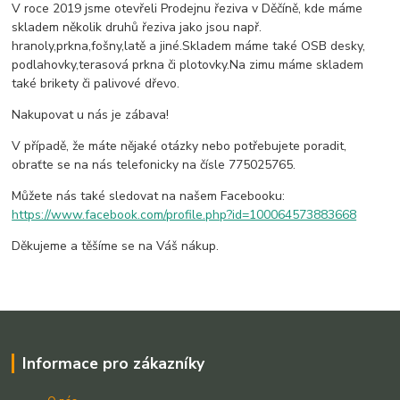
V roce 2019 jsme otevřeli Prodejnu řeziva v Děčíně, kde máme
skladem několik druhů řeziva jako jsou např.
hranoly,prkna,fošny,latě a jiné.Skladem máme také OSB desky,
podlahovky,terasová prkna či plotovky.Na zimu máme skladem
také brikety či palivové dřevo.
Nakupovat u nás je zábava!
V případě, že máte nějaké otázky nebo potřebujete poradit,
obraťte se na nás telefonicky na čísle 775025765.
Můžete nás také sledovat na našem Facebooku:
https://www.facebook.com/profile.php?id=100064573883668
Děkujeme a těšíme se na Váš nákup.
Informace pro zákazníky