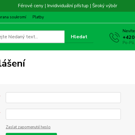
Férové ceny | Invidividuální přístup | Široký výběr
hrana soukromí
Platby
Nevíte
Hledat
+420
Po-Pá,
lášení
*
*
Zaslat zapomenuté heslo