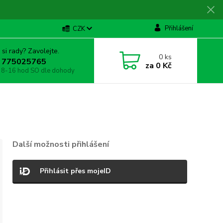
Přihlášení
CZK
 si rady? Zavolejte.
0
ks
 775025765
za
0 Kč
 8-16 hod SO dle dohody
Další možnosti přihlášení
Přihlásit přes mojeID