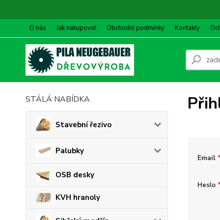
O nás
Jak nakupovat
Obchodní podmínky
Kontakty
Oc
Přih
STÁLÁ NABÍDKA
Stavební řezivo
Palubky
Email
OSB desky
Heslo
KVH hranoly