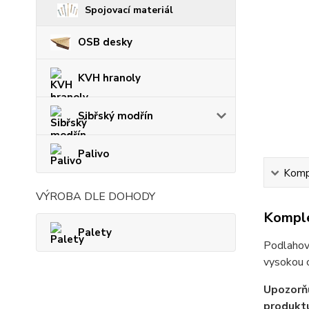
Spojovací materiál
OSB desky
KVH hranoly
Sibřský modřín
Palivo
Kompl
VÝROBA DLE DOHODY
Komple
Palety
Podlahovk
vysokou o
Upozorňu
produktu