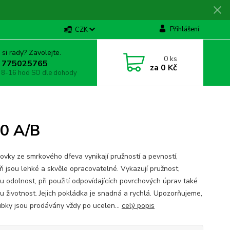
Přihlášení
CZK
 si rady? Zavolejte.
0
ks
 775025765
za
0 Kč
 8-16 hod SO dle dohody
00 A/B
ovky ze smrkového dřeva vynikají pružností a pevností,
ň jsou lehké a skvěle opracovatelné. Vykazují pružnost,
u odolnost, při použití odpovídajících povrchových úprav také
u životnost. Jejich pokládka je snadná a rychlá. Upozorňujeme,
ubky jsou prodávány vždy po ucelen...
celý popis