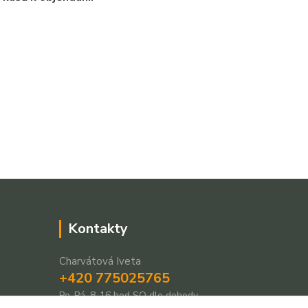
Kontakty
Charvátová Iveta
+420 775025765
Po-Pá, 8-16 hod SO dle dohody