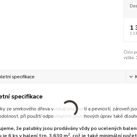
Dos
1 
1 1
Číslo p
výška:
etní specifikace
tní specifikace
y ze smrkového dřeva vynikají pružností a pevností, zároveň jso
dolnost, při použití odpovídajících povrchových úprav také dlouho
jeme, že palubky jsou prodávány vždy po ucelených balení
2
 je 6 ks v balení tzn. 3,630 m
, což je také minimální poče