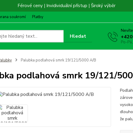
Férové ceny | Invidividuální přístup | Široký výběr
hrana soukromí
Platby
Nevíte
Hledat
+420
Po-Pá,
alubky
Palubka podlahová smrk 19/121/5000 A/B
bka podlahová smrk 19/121/50
Podlah
zárove
vysoko
dlouho
že pal