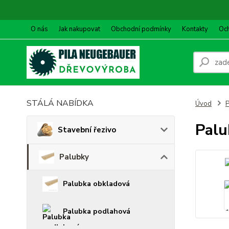
O nás
Jak nakupovat
Obchodní podmínky
Kontakty
Oc
STÁLÁ NABÍDKA
Úvod
P
Palu
Stavební řezivo
Palubky
Palubka obkladová
Palubka podlahová