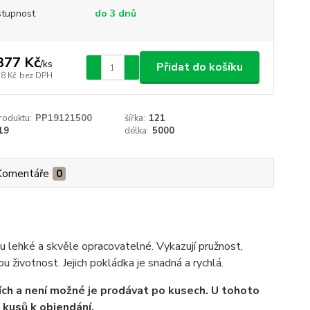
tupnost
do 3 dnů
377 Kč
/
ks
Přidat do košíku
38 Kč
bez DPH
roduktu:
PP19121500
šířka:
121
19
délka:
5000
Komentáře
0
u lehké a skvěle opracovatelné. Vykazují pružnost,
u životnost. Jejich pokládka je snadná a rychlá.
ch a není možné je prodávat po kusech.
U tohoto
t kusů k objendání.