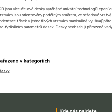
 jsou víceúčelové desky vyráběné unikátní technologií lepení o
vrstvách jsou orientovány podélným směrem, ve středové vrstvě
rientace třísek v jednotlivých vrstvách maximálně využívají přir
o-fyzikálních parametrů desek. Desky neobsahují přirozené vady 
zařazeno v kategoriích
desky
Kde nás najdete