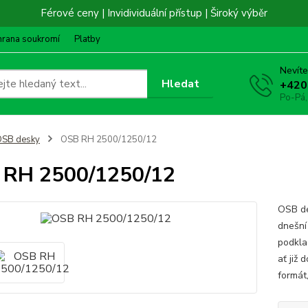
Férové ceny | Invidividuální přístup | Široký výběr
hrana soukromí
Platby
Nevíte
Hledat
+420
Po-Pá,
OSB desky
OSB RH 2500/1250/12
 RH 2500/1250/12
OSB de
dnešní
podkla
ať již
formát,