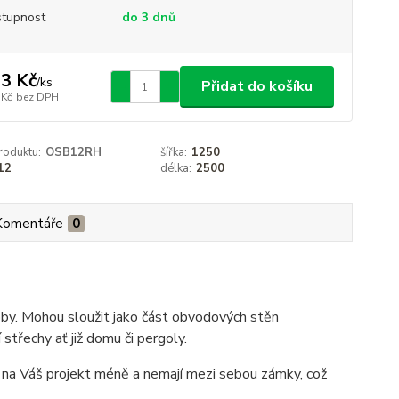
tupnost
do 3 dnů
3 Kč
/
ks
Přidat do košíku
 Kč
bez DPH
roduktu:
OSB12RH
šířka:
1250
12
délka:
2500
Komentáře
0
oby. Mohou sloužit jako část obvodových stěn
třechy ať již domu či pergoly.
y na Váš projekt méně a nemají mezi sebou zámky, což