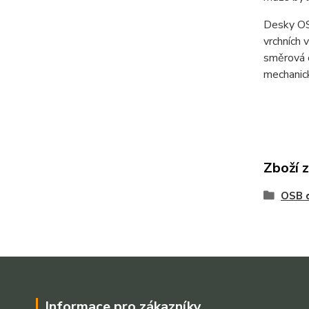
Desky OSB
vrchních 
směrová o
mechanick
Zboží 
OSB 
Informace pro zákazníky