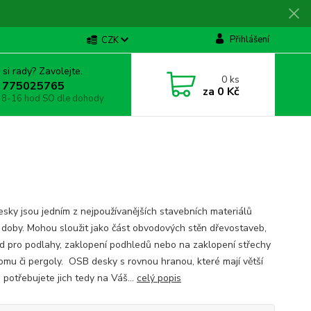
Přihlášení
CZK
 si rady? Zavolejte.
0
ks
 775025765
za
0 Kč
 8-16 hod SO dle dohody
sky jsou jedním z nejpoužívanějších stavebních materiálů
 doby. Mohou sloužit jako část obvodových stěn dřevostaveb,
d pro podlahy, zaklopení podhledů nebo na zaklopení střechy
 domu či pergoly. OSB desky s rovnou hranou, které mají větší
 potřebujete jich tedy na Váš...
celý popis