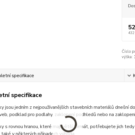
Dos
52
432
Číslo p
výška:
etní specifikace
tní specifikace
 jsou jedním z nejpoužívanějších stavebních materiálů dnešní d
eb, podklad pro podlahy, zaklopení podhledů nebo na zaklopení s
 s rovnou hranou, které mají větší formát, potřebujete jich ted
 také v některých případech výhoda.