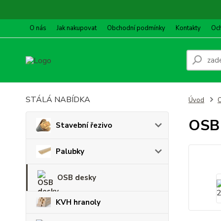
O nás
Jak nakupovat
Obchodní podmínky
Kontakty
Oc
STÁLÁ NABÍDKA
Úvod
OSB
Stavební řezivo
Palubky
OSB desky
KVH hranoly