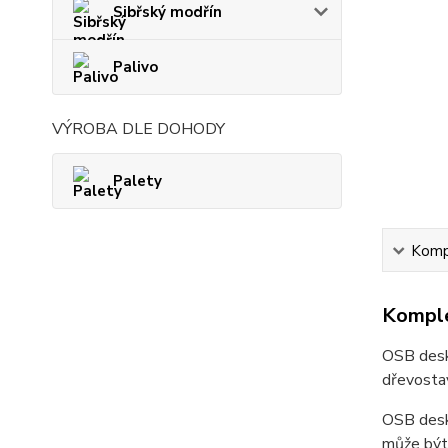
Sibřský modřín
Palivo
VÝROBA DLE DOHODY
Palety
Kompl
Komple
OSB desky
dřevostav
OSB desky
může být