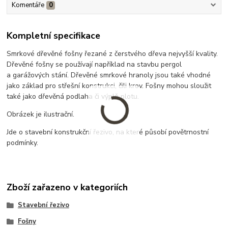
Komentáře
0
Kompletní specifikace
Smrkové dřevěné fošny řezané z čerstvého dřeva nejvyšší kvality.
Dřevěné fošny se používají například na stavbu pergol
a garážových stání. Dřevěné smrkové hranoly jsou také vhodné
jako základ pro střešní konstrukci, čili krov. Fošny mohou sloužit
také jako dřevěná podlaha či výplň plotu.
Obrázek je ilustrační.
Jde o stavební konstrukční řezivo, na které působí povětrnostní
podmínky.
Zboží zařazeno v kategoriích
Stavební řezivo
Fošny