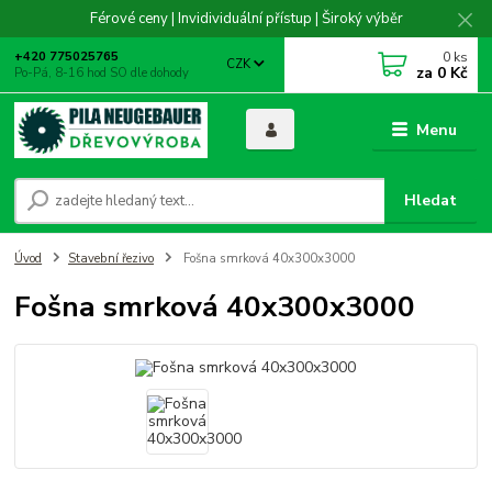
Férové ceny | Invidividuální přístup | Široký výběr
0
ks
+420 775025765
CZK
za
0 Kč
Po-Pá, 8-16 hod SO dle dohody
Menu
Hledat
Úvod
Stavební řezivo
Fošna smrková 40x300x3000
Fošna smrková 40x300x3000