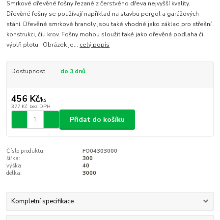
Smrkové dřevěné fošny řezané z čerstvého dřeva nejvyšší kvality.
Dřevěné fošny se používají například na stavbu pergol a garážových
stání. Dřevěné smrkové hranoly jsou také vhodné jako základ pro střešní
konstrukci, čili krov. Fošny mohou sloužit také jako dřevěná podlaha či
výplň plotu. Obrázek je...
celý popis
Dostupnost
do 3 dnů
456 Kč
/
ks
377 Kč
bez DPH
Přidat do košíku
Číslo produktu:
FO04303000
šířka:
300
výška:
40
délka:
3000
Kompletní specifikace