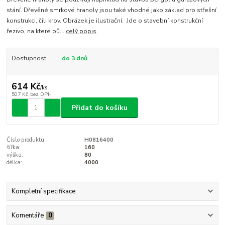
stání. Dřevěné smrkové hranoly jsou také vhodné jako základ pro střešní
konstrukci, čili krov. Obrázek je ilustrační. Jde o stavební konstrukční
řezivo, na které pů...
celý popis
Dostupnost
do 3 dnů
614 Kč
/
ks
507 Kč
bez DPH
Přidat do košíku
Číslo produktu:
H0816400
šířka:
160
výška:
80
délka:
4000
Kompletní specifikace
Komentáře
0