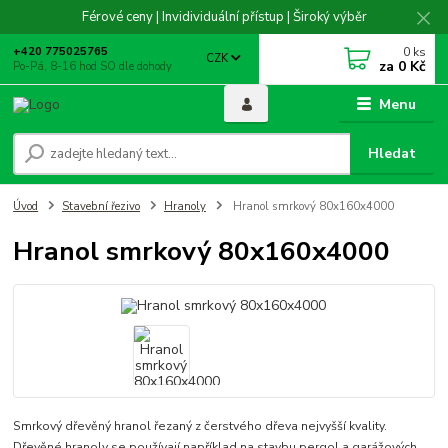
Férové ceny | Invidividuální přístup | Široký výběr
0
ks
+420 775025765
CZK
za
0 Kč
Po-Pá, 8-16 hod SO dle dohody
Menu
Hledat
Úvod
Stavební řezivo
Hranoly
Hranol smrkový 80x160x4000
Hranol smrkový 80x160x4000
Smrkový dřevěný hranol řezaný z čerstvého dřeva nejvyšší kvality.
Dřevěné hranoly se používají například na stavbu pergol a garážových