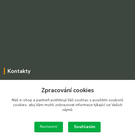
Kontakty
Charvátová Iveta
Zpracování cookies
+420 775025765
Po-Pá, 8-16 hod SO dle dohody
Náš e-shop a partneři potřebují Váš
souhlas
s použitím souborů
cookies, aby Vám mohli zobrazovat informace týkající se Vašich
prodejnarezivadecin@seznam.cz
zájmů.
Souhlasím
Nastavení