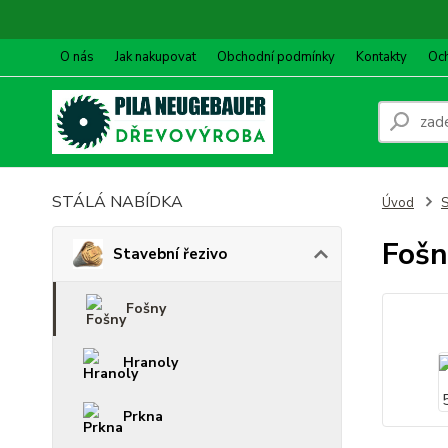
O nás
Jak nakupovat
Obchodní podmínky
Kontakty
Oc
STÁLÁ NABÍDKA
Úvod
S
Fošn
Stavební řezivo
Fošny
Hranoly
Prkna