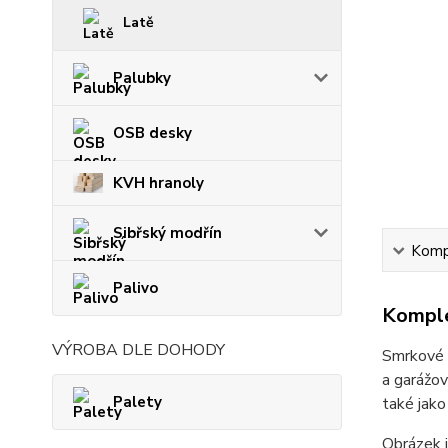
Latě
Palubky
OSB desky
KVH hranoly
Sibřský modřín
Kompl
Palivo
Komple
VÝROBA DLE DOHODY
Smrkové d
a garážov
Palety
také jako
Obrázek j