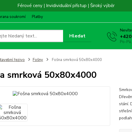
Férové ceny | Invidividuální přístup | Široký výběr
hrana soukromí
Platby
Nevíte
Hledat
+420
Po-Pá,
tavební řezivo
Fošny
Fošna smrková 50x80x4000
a smrková 50x80x4000
Smrkov
Dřevěn
stání.
střešní
podlah