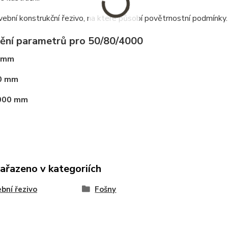
vební konstrukční řezivo, na které působí povětrnostní podmínky.
ění parametrů pro 50/80/4000
 mm
0 mm
000 mm
zařazeno v kategoriích
bní řezivo
Fošny