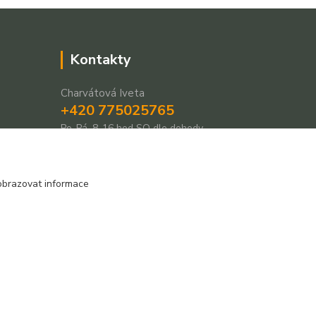
Kontakty
Charvátová Iveta
+420 775025765
Po-Pá, 8-16 hod SO dle dohody
prodejnarezivadecin@seznam.cz
obrazovat informace
Vytvořeno na
Eshop-rychle.cz