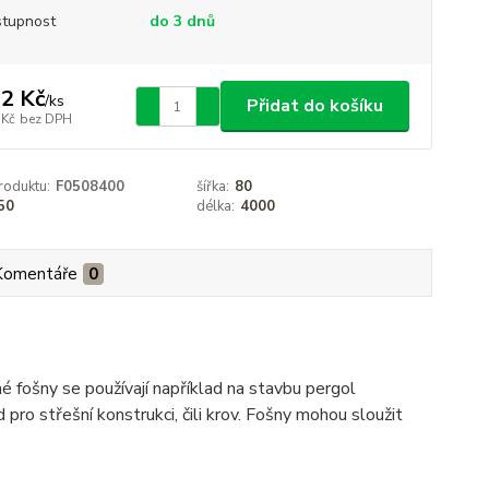
tupnost
do 3 dnů
2 Kč
/
ks
Přidat do košíku
 Kč
bez DPH
roduktu:
F0508400
šířka:
80
50
délka:
4000
Komentáře
0
 fošny se používají například na stavbu pergol
pro střešní konstrukci, čili krov. Fošny mohou sloužit