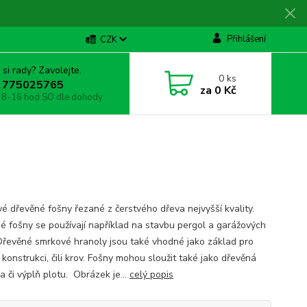
Přihlášení
CZK
 si rady? Zavolejte.
0
ks
 775025765
za
0 Kč
 8-16 hod SO dle dohody
é dřevěné fošny řezané z čerstvého dřeva nejvyšší kvality.
é fošny se používají například na stavbu pergol a garážových
 Dřevěné smrkové hranoly jsou také vhodné jako základ pro
 konstrukci, čili krov. Fošny mohou sloužit také jako dřevěná
a či výplň plotu. Obrázek je...
celý popis