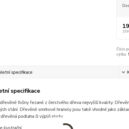
Dos
19
159
Číslo p
výška:
etní specifikace
tní specifikace
řevěné fošny řezané z čerstvého dřeva nejvyšší kvality. Dřevěné
ých stání. Dřevěné smrkové hranoly jsou také vhodné jako základ 
 dřevěná podlaha či výplň plotu.
e ilustrační.