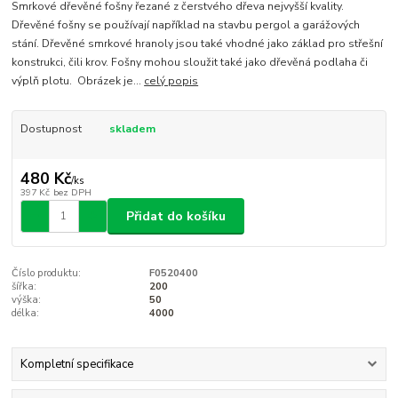
Smrkové dřevěné fošny řezané z čerstvého dřeva nejvyšší kvality.
Dřevěné fošny se používají například na stavbu pergol a garážových
stání. Dřevěné smrkové hranoly jsou také vhodné jako základ pro střešní
konstrukci, čili krov. Fošny mohou sloužit také jako dřevěná podlaha či
výplň plotu. Obrázek je...
celý popis
Dostupnost
skladem
480 Kč
/
ks
397 Kč
bez DPH
Přidat do košíku
Číslo produktu:
F0520400
šířka:
200
výška:
50
délka:
4000
Kompletní specifikace