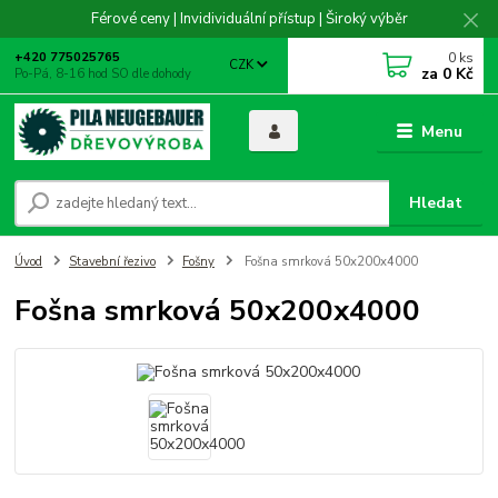
Férové ceny | Invidividuální přístup | Široký výběr
0
ks
+420 775025765
CZK
za
0 Kč
Po-Pá, 8-16 hod SO dle dohody
Menu
Hledat
Úvod
Stavební řezivo
Fošny
Fošna smrková 50x200x4000
Fošna smrková 50x200x4000