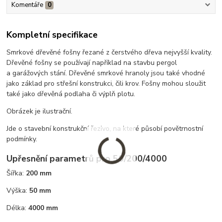
Komentáře
0
Kompletní specifikace
Smrkové dřevěné fošny řezané z čerstvého dřeva nejvyšší kvality.
Dřevěné fošny se používají například na stavbu pergol
a garážových stání. Dřevěné smrkové hranoly jsou také vhodné
jako základ pro střešní konstrukci, čili krov. Fošny mohou sloužit
také jako dřevěná podlaha či výplň plotu.
Obrázek je ilustrační.
Jde o stavební konstrukční řezivo, na které působí povětrnostní
podmínky.
Upřesnění parametrů pro 50/200/4000
Šířka:
200 mm
Výška:
50 mm
Délka:
4000 mm