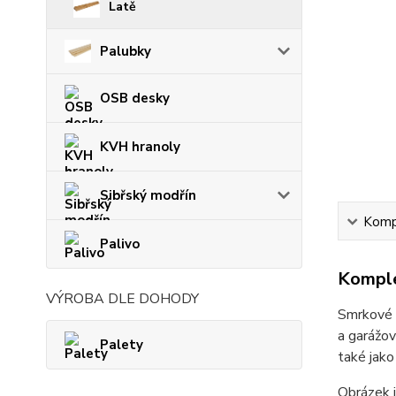
Latě
Palubky
OSB desky
KVH hranoly
Sibřský modřín
Kompl
Palivo
Komple
VÝROBA DLE DOHODY
Smrkové d
a garážov
Palety
také jako
Obrázek j