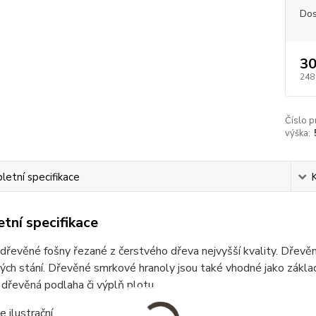
Dos
30
248
Číslo p
výška:
etní specifikace
tní specifikace
řevěné fošny řezané z čerstvého dřeva nejvyšší kvality. Dřevěné
ých stání. Dřevěné smrkové hranoly jsou také vhodné jako základ 
 dřevěná podlaha či výplň plotu.
e ilustrační.