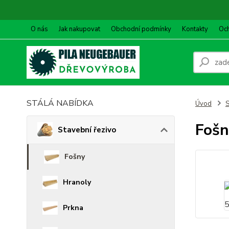
O nás
Jak nakupovat
Obchodní podmínky
Kontakty
Oc
STÁLÁ NABÍDKA
Úvod
S
Fošn
Stavební řezivo
Fošny
Hranoly
Prkna