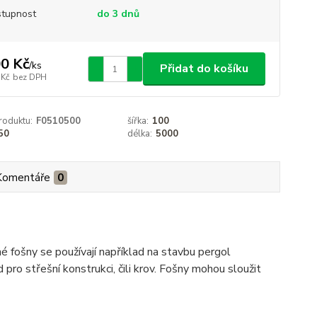
tupnost
do 3 dnů
0 Kč
/
ks
Přidat do košíku
 Kč
bez DPH
roduktu:
F0510500
šířka:
100
50
délka:
5000
Komentáře
0
 fošny se používají například na stavbu pergol
pro střešní konstrukci, čili krov. Fošny mohou sloužit