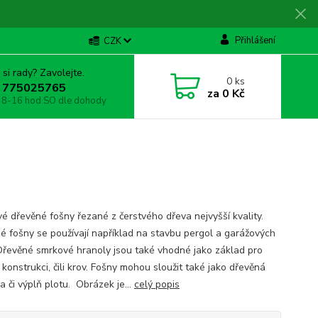
Přihlášení
CZK
 si rady? Zavolejte.
0
ks
 775025765
za
0 Kč
 8-16 hod SO dle dohody
é dřevěné fošny řezané z čerstvého dřeva nejvyšší kvality.
é fošny se používají například na stavbu pergol a garážových
 Dřevěné smrkové hranoly jsou také vhodné jako základ pro
 konstrukci, čili krov. Fošny mohou sloužit také jako dřevěná
a či výplň plotu. Obrázek je...
celý popis