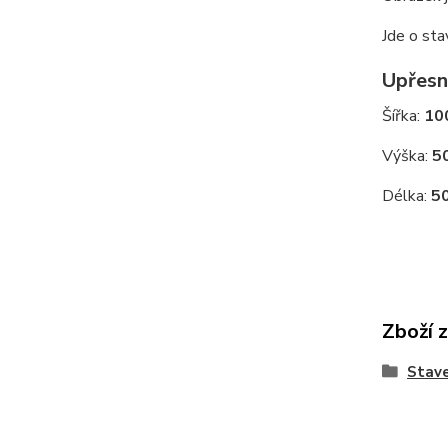
Jde o sta
Upřesn
Šířka:
10
Výška:
5
Délka:
5
Zboží 
Stave