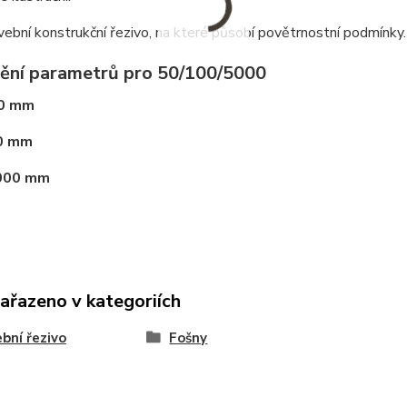
vební konstrukční řezivo, na které působí povětrnostní podmínky.
ění parametrů pro 50/100/5000
0 mm
0 mm
000 mm
zařazeno v kategoriích
bní řezivo
Fošny