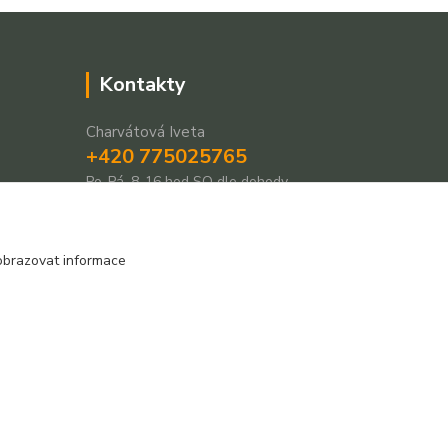
Kontakty
Charvátová Iveta
+420 775025765
Po-Pá, 8-16 hod SO dle dohody
prodejnarezivadecin@seznam.cz
obrazovat informace
Vytvořeno na
Eshop-rychle.cz