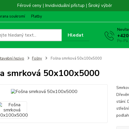
Férové ceny | Invidividuální přístup | Široký výběr
hrana soukromí
Platby
Nevíte
Hledat
+420
Po-Pá,
tavební řezivo
Fošny
Fošna smrková 50x100x5000
a smrková 50x100x5000
Smrkov
Dřevěn
stání.
střešní
podlah