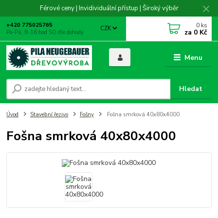
Férové ceny | Invidividuální přístup | Široký výběr
0
ks
+420 775025765
CZK
za
0 Kč
Po-Pá, 8-16 hod SO dle dohody
Menu
Hledat
Úvod
Stavební řezivo
Fošny
Fošna smrková 40x80x4000
Fošna smrková 40x80x4000