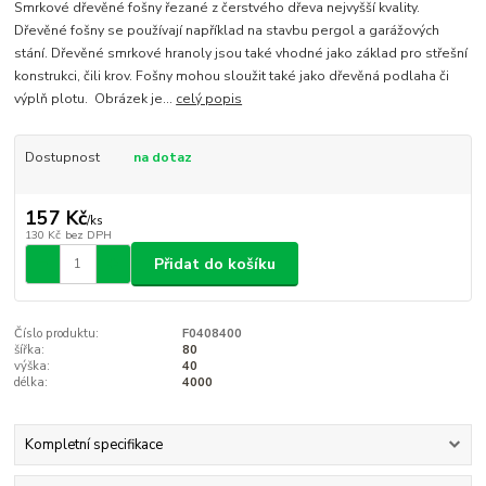
Smrkové dřevěné fošny řezané z čerstvého dřeva nejvyšší kvality.
Dřevěné fošny se používají například na stavbu pergol a garážových
stání. Dřevěné smrkové hranoly jsou také vhodné jako základ pro střešní
konstrukci, čili krov. Fošny mohou sloužit také jako dřevěná podlaha či
výplň plotu. Obrázek je...
celý popis
Dostupnost
na dotaz
157 Kč
/
ks
130 Kč
bez DPH
Přidat do košíku
Číslo produktu:
F0408400
šířka:
80
výška:
40
délka:
4000
Kompletní specifikace