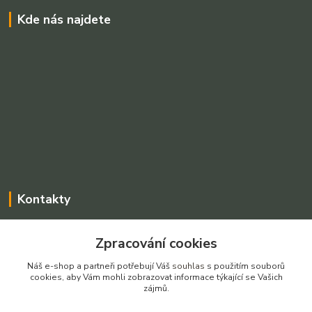
Kde nás najdete
Kontakty
Charvátová Iveta
Zpracování cookies
+420 775025765
Po-Pá, 8-16 hod SO dle dohody
Náš e-shop a partneři potřebují Váš
souhlas
s použitím souborů
cookies, aby Vám mohli zobrazovat informace týkající se Vašich
prodejnarezivadecin@seznam.cz
zájmů.