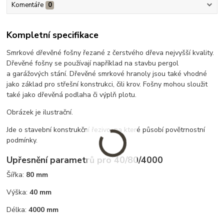
Komentáře
0
Kompletní specifikace
Smrkové dřevěné fošny řezané z čerstvého dřeva nejvyšší kvality.
Dřevěné fošny se používají například na stavbu pergol
a garážových stání. Dřevěné smrkové hranoly jsou také vhodné
jako základ pro střešní konstrukci, čili krov. Fošny mohou sloužit
také jako dřevěná podlaha či výplň plotu.
Obrázek je ilustrační.
Jde o stavební konstrukční řezivo, na které působí povětrnostní
podmínky.
Upřesnění parametrů pro 40/80/4000
Šířka:
80 mm
Výška:
40 mm
Délka:
4000 mm