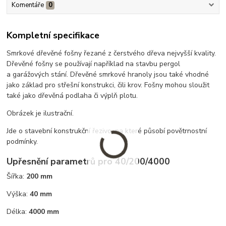
Komentáře
0
Kompletní specifikace
Smrkové dřevěné fošny řezané z čerstvého dřeva nejvyšší kvality.
Dřevěné fošny se používají například na stavbu pergol
a garážových stání. Dřevěné smrkové hranoly jsou také vhodné
jako základ pro střešní konstrukci, čili krov. Fošny mohou sloužit
také jako dřevěná podlaha či výplň plotu.
Obrázek je ilustrační.
Jde o stavební konstrukční řezivo, na které působí povětrnostní
podmínky.
Upřesnění parametrů pro 40/200/4000
Šířka:
200 mm
Výška:
40 mm
Délka:
4000 mm