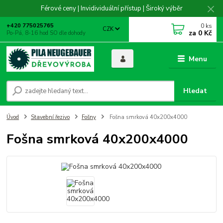
Férové ceny | Invidividuální přístup | Široký výběr
0
ks
+420 775025765
CZK
za
0 Kč
Po-Pá, 8-16 hod SO dle dohody
Menu
Hledat
Úvod
Stavební řezivo
Fošny
Fošna smrková 40x200x4000
Fošna smrková 40x200x4000