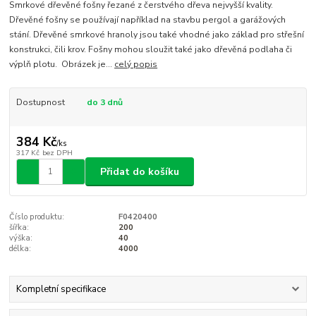
Smrkové dřevěné fošny řezané z čerstvého dřeva nejvyšší kvality.
Dřevěné fošny se používají například na stavbu pergol a garážových
stání. Dřevěné smrkové hranoly jsou také vhodné jako základ pro střešní
konstrukci, čili krov. Fošny mohou sloužit také jako dřevěná podlaha či
výplň plotu. Obrázek je...
celý popis
Dostupnost
do 3 dnů
384 Kč
/
ks
317 Kč
bez DPH
Přidat do košíku
Číslo produktu:
F0420400
šířka:
200
výška:
40
délka:
4000
Kompletní specifikace