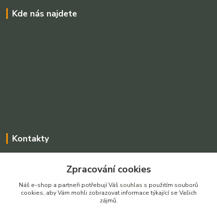
Kde nás najdete
Kontakty
Charvátová Iveta
Zpracování cookies
+420 775025765
Po-Pá, 8-16 hod SO dle dohody
Náš e-shop a partneři potřebují Váš
souhlas
s použitím souborů
cookies, aby Vám mohli zobrazovat informace týkající se Vašich
prodejnarezivadecin@seznam.cz
zájmů.