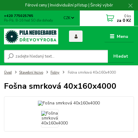
Férové ceny | Invidividuální přístup | Široký výběr
0
ks
+420 775025765
CZK
za
0 Kč
Po-Pá, 8-16 hod SO dle dohody
Menu
Hledat
Úvod
Stavební řezivo
Fošny
Fošna smrková 40x160x4000
Fošna smrková 40x160x4000