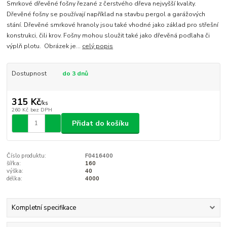
Smrkové dřevěné fošny řezané z čerstvého dřeva nejvyšší kvality.
Dřevěné fošny se používají například na stavbu pergol a garážových
stání. Dřevěné smrkové hranoly jsou také vhodné jako základ pro střešní
konstrukci, čili krov. Fošny mohou sloužit také jako dřevěná podlaha či
výplň plotu. Obrázek je...
celý popis
Dostupnost
do 3 dnů
315 Kč
/
ks
260 Kč
bez DPH
Přidat do košíku
Číslo produktu:
F0416400
šířka:
160
výška:
40
délka:
4000
Kompletní specifikace