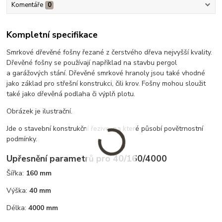
Komentáře
0
Kompletní specifikace
Smrkové dřevěné fošny řezané z čerstvého dřeva nejvyšší kvality.
Dřevěné fošny se používají například na stavbu pergol
a garážových stání. Dřevěné smrkové hranoly jsou také vhodné
jako základ pro střešní konstrukci, čili krov. Fošny mohou sloužit
také jako dřevěná podlaha či výplň plotu.
Obrázek je ilustrační.
Jde o stavební konstrukční řezivo, na které působí povětrnostní
podmínky.
Upřesnění parametrů pro 40/160/4000
Šířka:
160 mm
Výška:
40 mm
Délka:
4000 mm