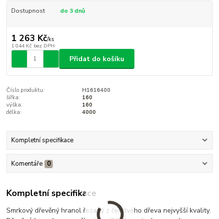
Dostupnost
do 3 dnů
1 263 Kč
/
ks
1 044 Kč
bez DPH
Přidat do košíku
Číslo produktu:
H1616400
šířka:
160
výška:
160
délka:
4000
Kompletní specifikace
Komentáře
0
Kompletní specifikace
Smrkový dřevěný hranol řezaný z čerstvého dřeva nejvyšší kvality.