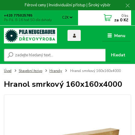
Férové ceny | Invidividuální přístup | Široký výběr
0
ks
+420 775025765
CZK
za
0 Kč
Po-Pá, 8-16 hod SO dle dohody
Menu
Hledat
Úvod
Stavební řezivo
Hranoly
Hranol smrkový 160x160x4000
Hranol smrkový 160x160x4000