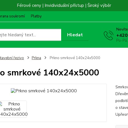
Férové ceny | Invidividuální přístup | Široký výběr
hrana soukromí
Platby
Nevíte
Hledat
+420
Po-Pá,
tavební řezivo
Prkna
Prkno smrkové 140x24x5000
no smrkové 140x24x5000
Smrkov
Dřevěn
podbití
o stav
Upřesn