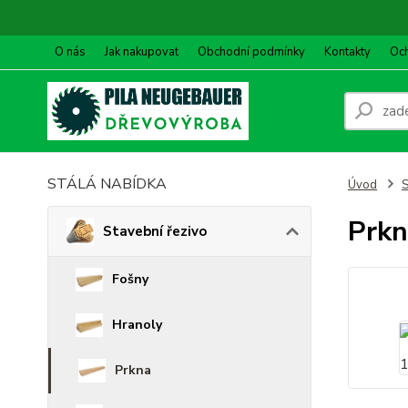
O nás
Jak nakupovat
Obchodní podmínky
Kontakty
Oc
STÁLÁ NABÍDKA
Úvod
S
Prk
Stavební řezivo
Fošny
Hranoly
Prkna