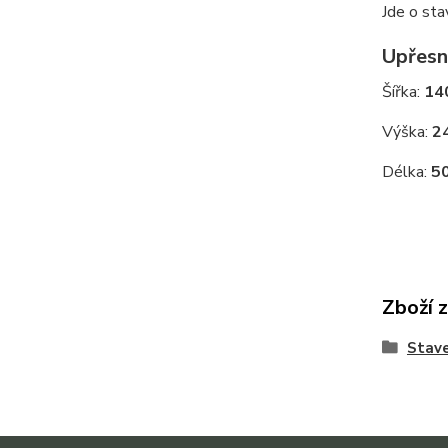
Jde o sta
Upřesn
Šířka:
14
Výška:
2
Délka:
5
Zboží 
Stave