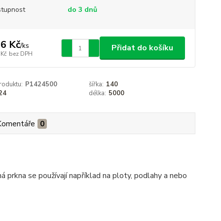
tupnost
do 3 dnů
6 Kč
/
ks
Přidat do košíku
 Kč
bez DPH
roduktu:
P1424500
šířka:
140
24
délka:
5000
Komentáře
0
 prkna se používají například na ploty, podlahy a nebo