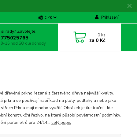
Přihlášení
CZK
 si rady? Zavolejte.
0
ks
 775025765
za
0 Kč
 8-16 hod SO dle dohody
é dřevěné prkno řezané z čerstvého dřeva nejvyšší kvality.
á prkna se používají například na ploty, podlahy a nebo jako
 střech.Prkna mají mnoho využití. Obrázek je ilustrační. Jde
ební konstrukční řezivo, na které působí povětrnostní podmínky.
ění parametrů pro 24/14...
celý popis