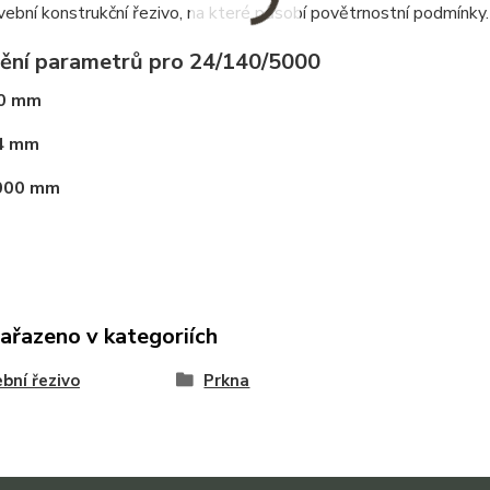
vební konstrukční řezivo, na které působí povětrnostní podmínky.
ění parametrů pro 24/140/5000
0 mm
4 mm
000 mm
zařazeno v kategoriích
bní řezivo
Prkna