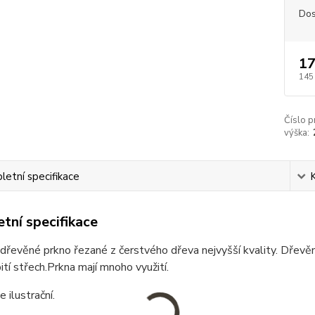
Dos
17
145
Číslo p
výška:
etní specifikace
tní specifikace
řevěné prkno řezané z čerstvého dřeva nejvyšší kvality. Dřevěná
ití střech.Prkna mají mnoho využití.
e ilustrační.