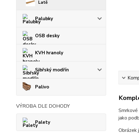
Latě
Palubky
OSB desky
KVH hranoly
Sibřský modřín
Kompl
Palivo
Komple
VÝROBA DLE DOHODY
Smrkové d
jako podb
Palety
Obrázek j