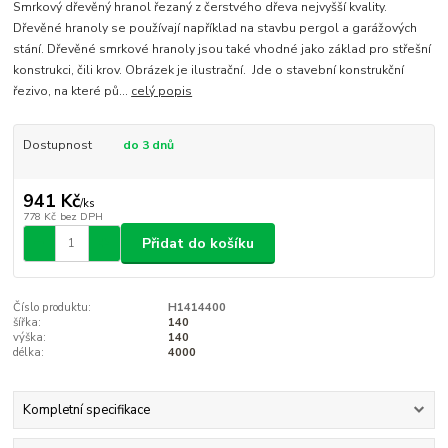
Smrkový dřevěný hranol řezaný z čerstvého dřeva nejvyšší kvality.
Dřevěné hranoly se používají například na stavbu pergol a garážových
stání. Dřevěné smrkové hranoly jsou také vhodné jako základ pro střešní
konstrukci, čili krov. Obrázek je ilustrační. Jde o stavební konstrukční
řezivo, na které pů...
celý popis
Dostupnost
do 3 dnů
941 Kč
/
ks
778 Kč
bez DPH
Přidat do košíku
Číslo produktu:
H1414400
šířka:
140
výška:
140
délka:
4000
Kompletní specifikace