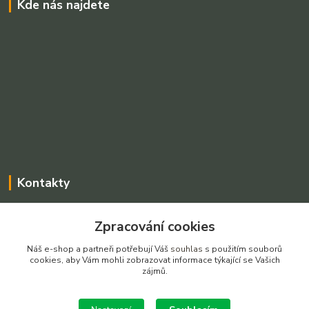
Kde nás najdete
Kontakty
Charvátová Iveta
Zpracování cookies
+420 775025765
Po-Pá, 8-16 hod SO dle dohody
Náš e-shop a partneři potřebují Váš
souhlas
s použitím souborů
cookies, aby Vám mohli zobrazovat informace týkající se Vašich
prodejnarezivadecin@seznam.cz
zájmů.