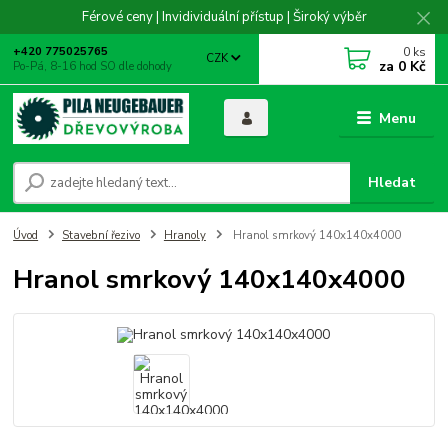
Férové ceny | Invidividuální přístup | Široký výběr
0
ks
+420 775025765
CZK
za
0 Kč
Po-Pá, 8-16 hod SO dle dohody
Menu
Hledat
Úvod
Stavební řezivo
Hranoly
Hranol smrkový 140x140x4000
Hranol smrkový 140x140x4000