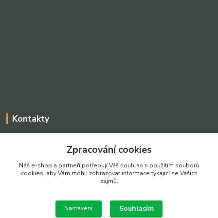
Kontakty
Charvátová Iveta
Zpracování cookies
+420 775025765
Po-Pá, 8-16 hod SO dle dohody
Náš e-shop a partneři potřebují Váš
souhlas
s použitím souborů
cookies, aby Vám mohli zobrazovat informace týkající se Vašich
prodejnarezivadecin@seznam.cz
zájmů.
Souhlasím
Nastavení