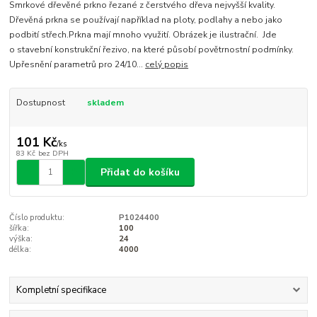
Smrkové dřevěné prkno řezané z čerstvého dřeva nejvyšší kvality.
Dřevěná prkna se používají například na ploty, podlahy a nebo jako
podbití střech.Prkna mají mnoho využití. Obrázek je ilustrační. Jde
o stavební konstrukční řezivo, na které působí povětrnostní podmínky.
Upřesnění parametrů pro 24/10...
celý popis
Dostupnost
skladem
101 Kč
/
ks
83 Kč
bez DPH
Přidat do košíku
Číslo produktu:
P1024400
šířka:
100
výška:
24
délka:
4000
Kompletní specifikace