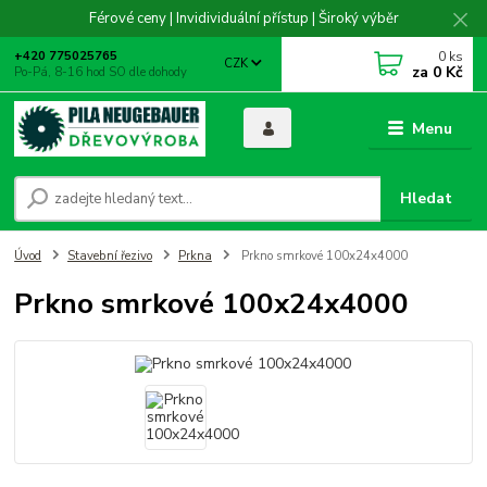
Férové ceny | Invidividuální přístup | Široký výběr
0
ks
+420 775025765
CZK
za
0 Kč
Po-Pá, 8-16 hod SO dle dohody
Menu
Hledat
Úvod
Stavební řezivo
Prkna
Prkno smrkové 100x24x4000
Prkno smrkové 100x24x4000