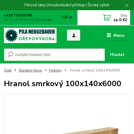
Férové ceny | Invidividuální přístup | Široký výběr
0
ks
+420 775025765
CZK
za
0 Kč
Po-Pá, 8-16 hod SO dle dohody
Menu
Hledat
Úvod
Stavební řezivo
Hranoly
Hranol smrkový 100x140x6000
Hranol smrkový 100x140x6000