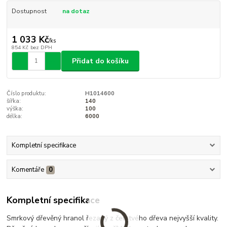
Dostupnost
na dotaz
1 033 Kč
/
ks
854 Kč
bez DPH
Přidat do košíku
Číslo produktu:
H1014600
šířka:
140
výška:
100
délka:
6000
Kompletní specifikace
Komentáře
0
Kompletní specifikace
Smrkový dřevěný hranol řezaný z čerstvého dřeva nejvyšší kvality.